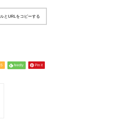
ルとURLをコピーする
SS
feedly
Pin it