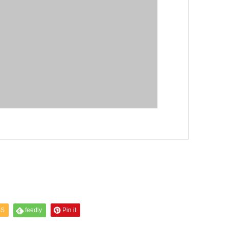
SS
feedly
Pin it